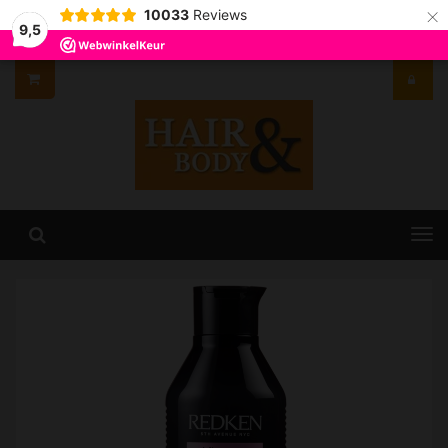
×
10033
Reviews
9,5