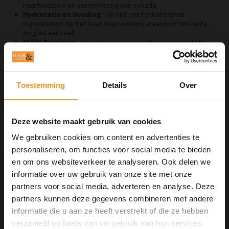
haartoestand en vermindering van schade.
Hydratatie en Voeding:
Verrijkt met hydraterende
ingrediënten die het haar diep voeden, waardoor het zacht
en glad aanvoelt.
Milde Reiniging:
Verwijdert op een zachte manier vuil en
productresten, zonder de kleur of de natuurlijke oliën van je
haar aan te tasten.
Gebruik de Redken Acidic Color Gloss Shampoo regelmatig om
je geverfde haar te wassen en geniet van een stralende kleur
Toestemming
Details
Over
en een gezonde uitstraling. Deze shampoo is de perfecte
aanvulling op je haarroutine, ideaal voor iedereen die haar
kleur wil beschermen en versterken. Geef je haar de
verzorging die het verdient en laat je kleur schitteren!
Deze website maakt gebruik van cookies
We gebruiken cookies om content en advertenties te
personaliseren, om functies voor social media te bieden
en om ons websiteverkeer te analyseren. Ook delen we
Aan verlanglijst toevoegen
informatie over uw gebruik van onze site met onze
Neem contact op over dit product
partners voor social media, adverteren en analyse. Deze
Toevoegen aan vergelijking
partners kunnen deze gegevens combineren met andere
Afdrukken
informatie die u aan ze heeft verstrekt of die ze hebben
10% Summer Time Korting
verzameld op basis van uw gebruik van hun services.
GERELATEERDE PRODUCTEN