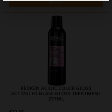
BEKIJKEN
REDKEN ACIDIC COLOR GLOSS
ACTIVATED GLASS GLOSS TREATMENT
237ML
€32,95