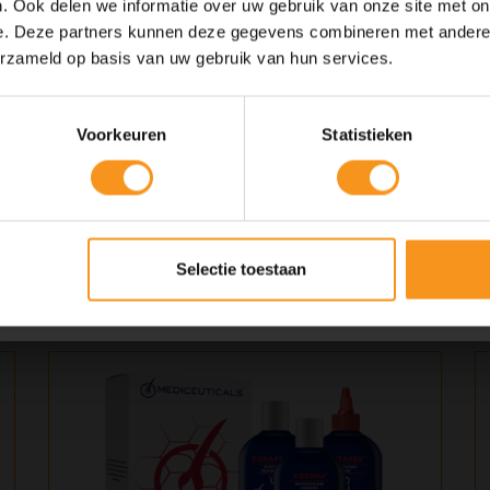
i.
. Ook delen we informatie over uw gebruik van onze site met on
tuur en vermindert breuk, waardoor je haar er gezonder en
e. Deze partners kunnen deze gegevens combineren met andere i
10% Summer Time Korting
erzameld op basis van uw gebruik van hun services.
llend, fijn of dik haar hebt, deze shampoo is geschikt voor elk
Geniet van de zomer met
10% Summer TIme Korting
op alles!
Voorkeuren
Statistieken
r, masseer zachtjes in de hoofdhuid en haar, en spoel
Folate conditioner uit dezelfde lijn.
SUMMER
COPY
ar in 250ml en 1000ml.
Kortingscode is geldig tot en met zondag 9 augustus 2026.
Selectie toestaan
Kortingscode is niet te combineren met andere kortingscodes.