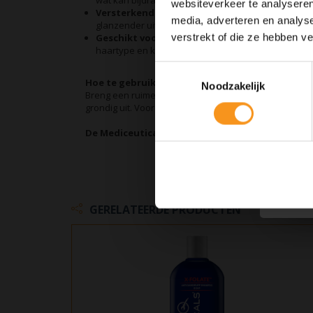
wat kan bijdragen aan sterkere en vollere haargroe
websiteverkeer te analyseren
Versterkende Formule:
Ondersteunt de haarstruc
media, adverteren en analys
glanzender uitziet.
verstrekt of die ze hebben v
Geschikt voor Alle Haartypes:
Of je nu steil, kru
haartype en kan dagelijks worden gebruikt.
Toestemmingsselectie
Hoe te gebruiken
Noodzakelijk
Breng een ruime hoeveelheid shampoo aan op nat haa
grondig uit. Voor optimale resultaten, volg op met de X-
De Mediceuticals X-Folate Shampoo is verkrijgba
GERELATEERDE PRODUCTEN