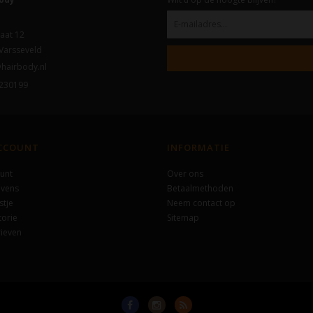
aat 12
Varsseveld
hairbody.nl
230199
ACCOUNT
INFORMATIE
unt
Over ons
evens
Betaalmethoden
stje
Neem contact op
torie
Sitemap
ieven