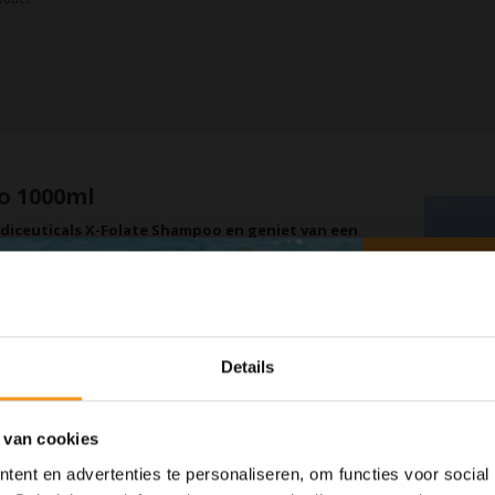
o 1000ml
ediceuticals X-Folate Shampoo en geniet van een
o, een geavanceerde formule die speciaal is ontwikkeld om
en.
 stimuleert ook de haargroei en revitaliseert de
Details
l, olie en productresten zonder de natuurlijke oliën van de
 van cookies
ent en advertenties te personaliseren, om functies voor social
ediënten die de microcirculatie van de hoofdhuid bevorderen,