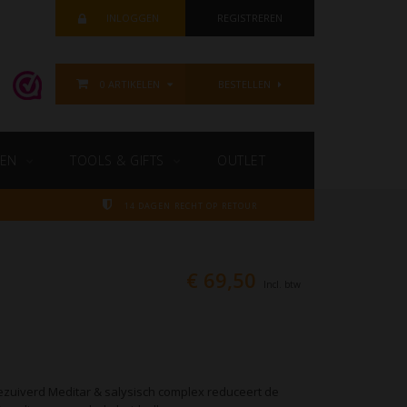
INLOGGEN
REGISTREREN
0 ARTIKELEN
BESTELLEN
EN
TOOLS & GIFTS
OUTLET
14 DAGEN RECHT OP RETOUR
€ 69,50
Incl. btw
gezuiverd Meditar & salysisch complex reduceert de