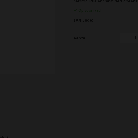
celproductie en verwijdert opeens
Op voorraad
EAN Code:
Aantal:
oduct