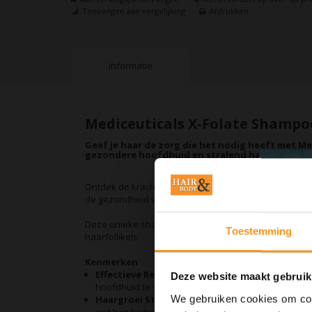
Toevoegen aan vergelijking
Afdrukken
Informatie
Mediceuticals X-Folate Shampo
Geef je haar de zorg die het nodig heeft met M
gezondere hoofdhuid en stralend haar!
Ontdek de kracht van Mediceuticals X-Folate Shampo
de gezondheid van je hoofdhuid en haar te verbeter
Deze unieke shampoo reinigt niet alleen grondig, maar
Toestemming
haarfollikels.
Kenmerken
Effectieve Reiniging:
Verwijdert op milde wijze vui
Deze website maakt gebruik
hoofdhuid te strippen.
We gebruiken cookies om cont
Haargroei Stimulering:
Verrijkt met actieve ingr