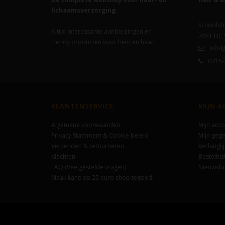
lichaamsverzorging.
Schoolstr
Altijd interessante aanbiedingen en
7051 DC
trendy producten voor hem en haar.
info@
0315-
KLANTENSERVICE
MIJN 
Algemene voorwaarden
Mijn acco
Privacy Statement & Cookie beleid
Mijn geg
Verzenden & retourneren
Verlanglij
Klachten
Bestelhis
FAQ (Veelgestelde vragen)
Nieuwsbr
Maak kans op 25 euro shop tegoed!