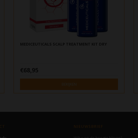
MEDICEUTICALS SCALP TREATMENT KIT DRY
€68,95
BEKIJKEN
CT
NIEUWSBRIEF
Body
Wilt u op de hoogte blijven?