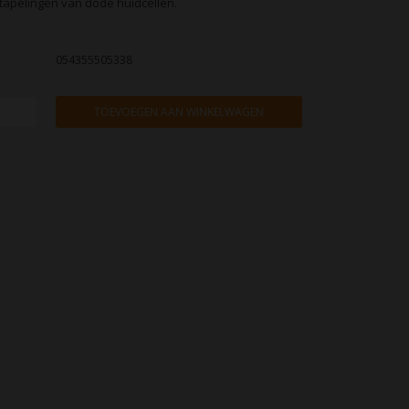
tapelingen van dode huidcellen.
054355505338
TOEVOEGEN AAN WINKELWAGEN