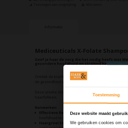
Toevoegen aan vergelijking
Afdrukken
Informatie
Mediceuticals X-Folate Shampo
Geef je haar de zorg die het nodig heeft met M
gezondere hoofdhuid en stralend haar!
Ontdek de kracht van Mediceuticals X-Folate Shampo
de gezondheid van je hoofdhuid en haar te verbeter
Deze unieke shampoo reinigt niet alleen grondig, maar
Toestemming
haarfollikels.
Kenmerken
Effectieve Reiniging:
Verwijdert op milde wijze vui
Deze website maakt gebruik
hoofdhuid te strippen.
We gebruiken cookies om cont
Haargroei Stimulering:
Verrijkt met actieve ingr