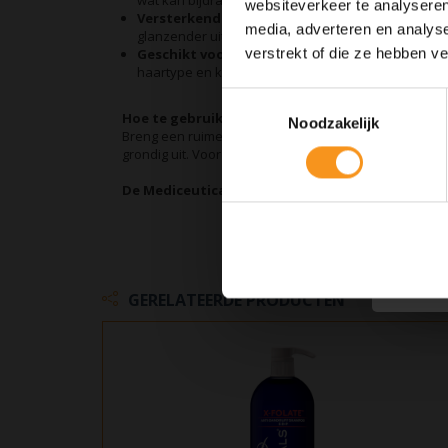
wat kan bijdragen aan sterkere en vollere haargroe
websiteverkeer te analyseren
Versterkende Formule:
Ondersteunt de haarstruc
media, adverteren en analys
glanzender uitziet.
verstrekt of die ze hebben v
Geschikt voor Alle Haartypes:
Of je nu steil, kru
haartype en kan dagelijks worden gebruikt.
Toestemmingsselectie
Hoe te gebruiken
Noodzakelijk
Breng een ruime hoeveelheid shampoo aan op nat haa
grondig uit. Voor optimale resultaten, volg op met de X-
De Mediceuticals X-Folate Shampoo is verkrijgba
GERELATEERDE PRODUCTEN