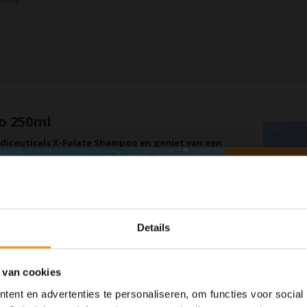
o 250ml
ediceuticals X-Folate Shampoo en geniet van een
o, een geavanceerde formule die speciaal is ontwikkeld om
en.
 stimuleert ook de haargroei en revitaliseert de
Details
l, olie en productresten zonder de natuurlijke oliën van de
 van cookies
ent en advertenties te personaliseren, om functies voor social
ediënten die de microcirculatie van de hoofdhuid bevorderen,