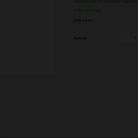
celproductie en verwijdert opeens
Op voorraad
EAN Code:
Aantal:
oduct