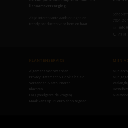
lichaamsverzorging.
Schoolstr
Altijd interessante aanbiedingen en
7051 DC
trendy producten voor hem en haar.
info@
0315-
KLANTENSERVICE
MIJN 
Algemene voorwaarden
Mijn acco
Privacy Statement & Cookie beleid
Mijn geg
Verzenden & retourneren
Verlanglij
Klachten
Bestelhis
FAQ (Veelgestelde vragen)
Nieuwsbr
Maak kans op 25 euro shop tegoed!