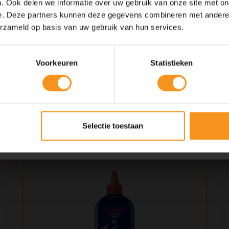
i.
. Ook delen we informatie over uw gebruik van onze site met on
tuur en vermindert breuk, waardoor je haar er gezonder en
e. Deze partners kunnen deze gegevens combineren met andere i
10% Summer Time Korting
erzameld op basis van uw gebruik van hun services.
llend, fijn of dik haar hebt, deze shampoo is geschikt voor elk
Geniet van de zomer met
10% Summer TIme Korting
op alles!
Voorkeuren
Statistieken
r, masseer zachtjes in de hoofdhuid en haar, en spoel
Folate conditioner uit dezelfde lijn.
SUMMER
COPY
ar in 250ml en 1000ml.
Kortingscode is geldig tot en met zondag 9 augustus 2026.
Selectie toestaan
Kortingscode is niet te combineren met andere kortingscodes.