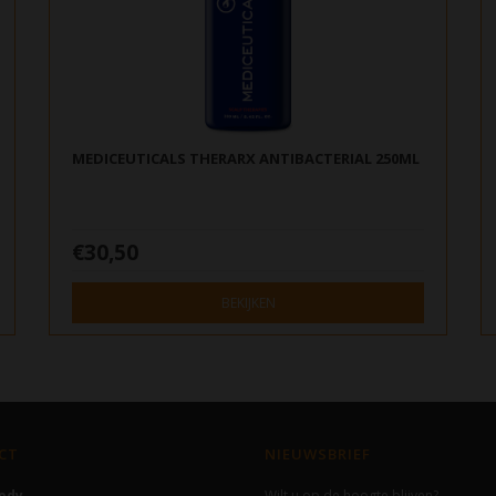
MEDICEUTICALS THERARX ANTIBACTERIAL 250ML
€30,50
BEKIJKEN
CT
NIEUWSBRIEF
Body
Wilt u op de hoogte blijven?