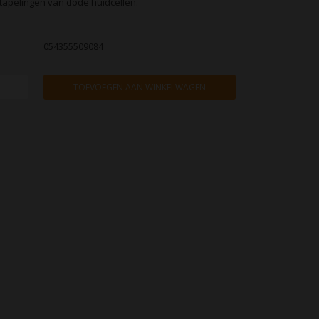
tapelingen van dode huidcellen.
054355509084
TOEVOEGEN AAN WINKELWAGEN