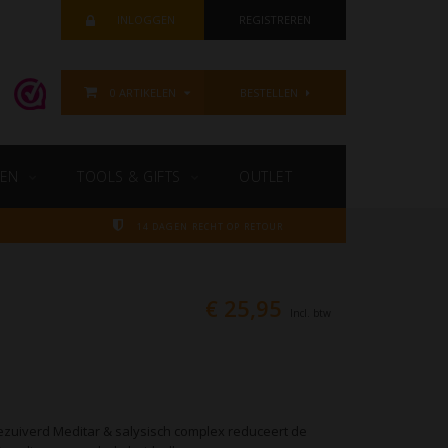
INLOGGEN
REGISTREREN
0 ARTIKELEN
BESTELLEN
EN
TOOLS & GIFTS
OUTLET
14 DAGEN RECHT OP RETOUR
€ 25,95
Incl. btw
gezuiverd Meditar & salysisch complex reduceert de