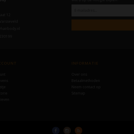
aat 12
Varsseveld
hairbody.nl
230199
ACCOUNT
INFORMATIE
unt
Over ons
evens
Betaalmethoden
stje
Neem contact op
torie
Sitemap
ieven